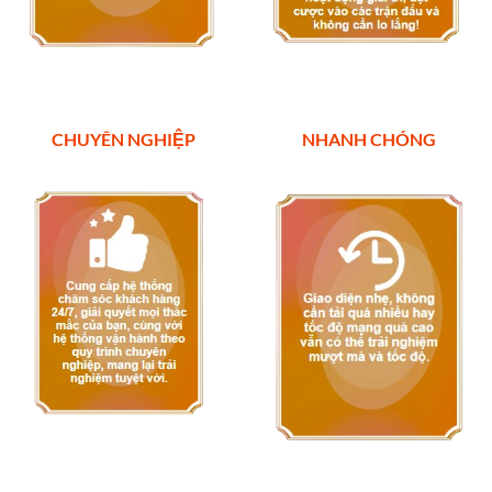
CHUYÊN NGHIỆP
NHANH CHÓNG