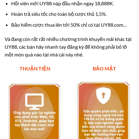
Hội viên mới UY88 nạp đầu nhận ngay 18,888K.
Hoàn trả siêu tốc cho toàn bộ cược thủ 1,5%.
Bảo hiểm cược thua lên tới 50% chỉ có tại UY88.com…
Và đang còn rất rất nhiều chương trình khuyến mãi khác tại
UY88, các bạn hãy nhanh tay đăng ký để không phải bỏ lỡ
một món quà nào tại nhà cái này nhé.
THUẬN TIỆN
BẢO MẬT