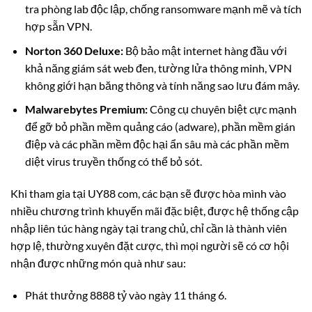
tra phòng lab độc lập, chống ransomware mạnh mẽ và tích
hợp sẵn VPN.
Norton 360 Deluxe:
Bộ bảo mật internet hàng đầu với
khả năng giám sát web đen, tường lửa thông minh, VPN
không giới hạn băng thông và tính năng sao lưu đám mây.
Malwarebytes Premium:
Công cụ chuyên biệt cực mạnh
để gỡ bỏ phần mềm quảng cáo (adware), phần mềm gián
điệp và các phần mềm độc hại ẩn sâu mà các phần mềm
diệt virus truyền thống có thể bỏ sót.
Khi tham gia tại UY88 com, các bạn sẽ được hòa mình vào
nhiều chương trình khuyến mãi đặc biệt, được hệ thống cập
nhập liên túc hàng ngày tại trang chủ, chỉ cần là thành viên
hợp lệ, thường xuyên đặt cược, thì mọi người sẽ có cơ hội
nhận được những món quà như sau:
Phát thưởng 8888 tỷ vào ngày 11 tháng 6.