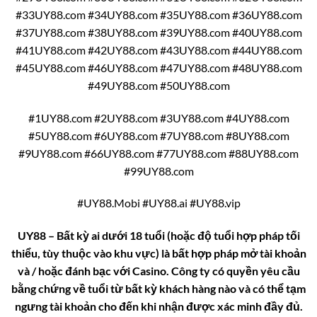
#33UY88.com #34UY88.com #35UY88.com #36UY88.com
#37UY88.com #38UY88.com #39UY88.com #40UY88.com
#41UY88.com #42UY88.com #43UY88.com #44UY88.com
#45UY88.com #46UY88.com #47UY88.com #48UY88.com
#49UY88.com #50UY88.com
#1UY88.com #2UY88.com #3UY88.com #4UY88.com
#5UY88.com #6UY88.com #7UY88.com #8UY88.com
#9UY88.com #66UY88.com #77UY88.com #88UY88.com
#99UY88.com
#UY88.Mobi #UY88.ai #UY88.vip
UY88 – Bất kỳ ai dưới 18 tuổi (hoặc độ tuổi hợp pháp tối
thiểu, tùy thuộc vào khu vực) là bất hợp pháp mở tài khoản
và / hoặc đánh bạc với Casino. Công ty có quyền yêu cầu
bằng chứng về tuổi từ bất kỳ khách hàng nào và có thể tạm
ngưng tài khoản cho đến khi nhận được xác minh đầy đủ.